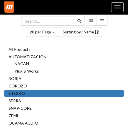
Togg
navi
per Page
Sorting by : Name
20
All Products
AUTOMATIZACION
NACAN
Plug & Works
BORIA
COROZO
ETEX-IO
SERRA
SNAP-CORE
ZEMI
OCAMA AUDIO