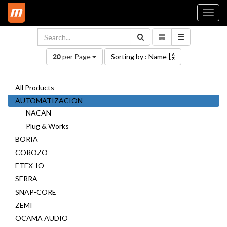
Togg
navi
per Page
Sorting by : Name
20
All Products
AUTOMATIZACION
NACAN
Plug & Works
BORIA
COROZO
ETEX-IO
SERRA
SNAP-CORE
ZEMI
OCAMA AUDIO