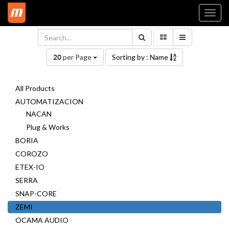
Togg
navi
per Page
Sorting by : Name
20
All Products
AUTOMATIZACION
NACAN
Plug & Works
BORIA
COROZO
ETEX-IO
SERRA
SNAP-CORE
ZEMI
OCAMA AUDIO