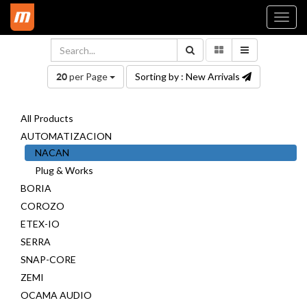
Togg
navi
per Page
Sorting by : New Arrivals
20
All Products
AUTOMATIZACION
NACAN
Plug & Works
BORIA
COROZO
ETEX-IO
SERRA
SNAP-CORE
ZEMI
OCAMA AUDIO