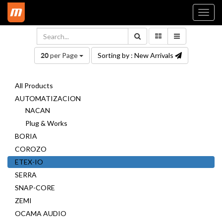
Togg
navi
per Page
Sorting by : New Arrivals
20
All Products
AUTOMATIZACION
NACAN
Plug & Works
BORIA
COROZO
ETEX-IO
SERRA
SNAP-CORE
ZEMI
OCAMA AUDIO