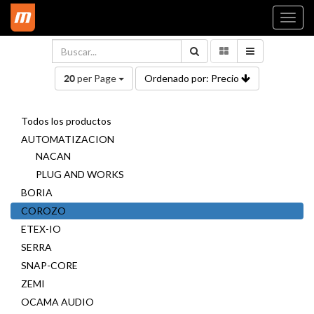
Togg
navi
per Page
Ordenado por: Precio
20
Todos los productos
AUTOMATIZACION
NACAN
PLUG AND WORKS
BORIA
COROZO
ETEX-IO
SERRA
SNAP-CORE
ZEMI
OCAMA AUDIO