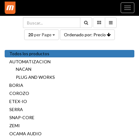
Togg
navi
per Page
Ordenado por: Precio
20
Todos los productos
AUTOMATIZACION
NACAN
PLUG AND WORKS
BORIA
COROZO
ETEX-IO
SERRA
SNAP-CORE
ZEMI
OCAMA AUDIO