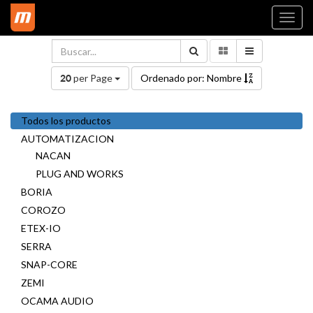
Togg
navi
per Page
Ordenado por: Nombre
20
Todos los productos
AUTOMATIZACION
NACAN
PLUG AND WORKS
BORIA
COROZO
ETEX-IO
SERRA
SNAP-CORE
ZEMI
OCAMA AUDIO