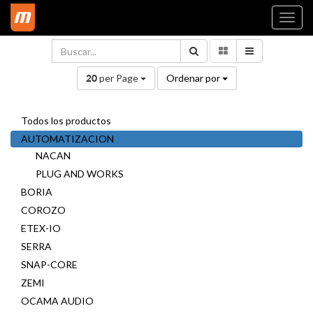
Togg
navi
per Page
Ordenar por
20
Todos los productos
AUTOMATIZACION
NACAN
PLUG AND WORKS
BORIA
COROZO
ETEX-IO
SERRA
SNAP-CORE
ZEMI
OCAMA AUDIO