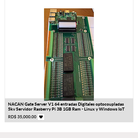
NACAN Gate Server V1 64 entradas Digitales optocoupladas
5kv Servidor Rasberry Pi 3B 1GB Ram - Linux y Windows IoT
RD$
35,000.00