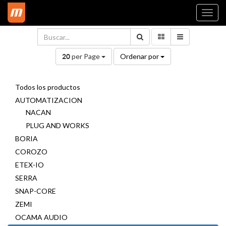
Togg
navi
per Page
Ordenar por
20
Todos los productos
AUTOMATIZACION
NACAN
PLUG AND WORKS
BORIA
COROZO
ETEX-IO
SERRA
SNAP-CORE
ZEMI
OCAMA AUDIO